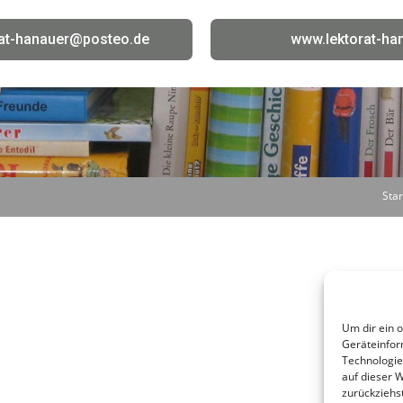
orat-hanauer@posteo.de
www.lektorat-ha
Star
Um dir ein 
Geräteinfor
Technologie
auf dieser 
zurückziehs