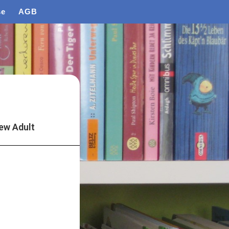
se
AGB
ew Adult