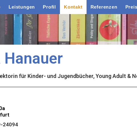
e
Leistungen
Profil
Kontakt
Referenzen
Prei
a Hanauer
rin für Kinder- und Jugendbücher, Young Adult & N
0a
furt
9-24094